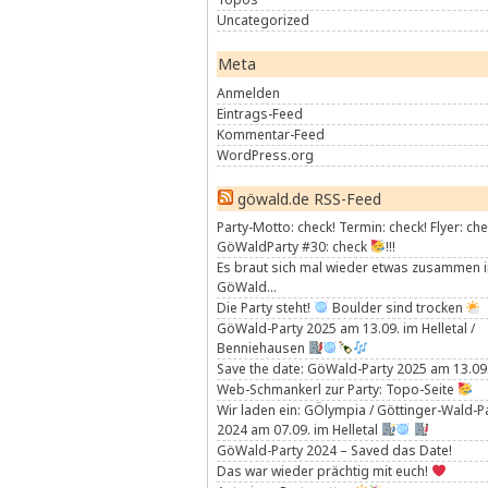
Uncategorized
Meta
Anmelden
Eintrags-Feed
Kommentar-Feed
WordPress.org
göwald.de RSS-Feed
Party-Motto: check! Termin: check! Flyer: che
GöWaldParty #30: check
!!!
Es braut sich mal wieder etwas zusammen 
GöWald…
Die Party steht!
Boulder sind trocken
GöWald-Party 2025 am 13.09. im Helletal /
Benniehausen
Save the date: GöWald-Party 2025 am 13.09
Web-Schmankerl zur Party: Topo-Seite
Wir laden ein: GÖlympia / Göttinger-Wald-P
2024 am 07.09. im Helletal
GöWald-Party 2024 – Saved das Date!
Das war wieder prächtig mit euch!