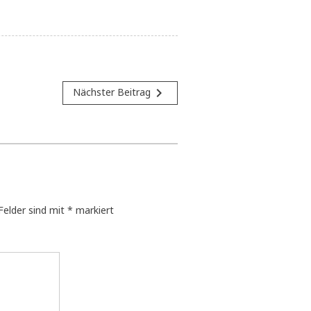
navigate_next
Nächster Beitrag
 Felder sind mit
*
markiert