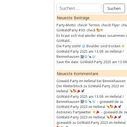
Suchen
nach:
Neueste Beiträge
Party-Motto: check! Termin: check! Flyer: che
GöWaldParty #30: check
!!!
Es braut sich mal wieder etwas zusammen 
GöWald…
Die Party steht!
Boulder sind trocken
GöWald-Party 2025 am 13.09. im Helletal /
Benniehausen
Save the date: GöWald-Party 2025 am 13.09
Neueste Kommentare
Göwald-Party im Helletal bei Benniehausen 
Der Kletterblock
zu
GöWald-Party 2023 im
Helletal
GöWald-Party 2025 am 13.09. im Helletal /
Benniehausen
– goewald.de
zu
GöWald-Party 2023 im Helletal
Astreines Partywetter
– goewald.de
z
GöWald-Party 2023 im Helletal
goewaldi
zu
GöWald-Party 2023 im Helletal