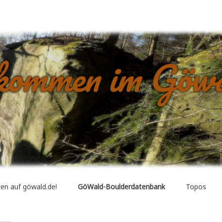
dern, Seilklettern, Neuerschließungen, Boulder-Datenbank, etc….
en auf göwald.de!
GöWald-Boulderdatenbank
Topos