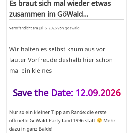
Es braut sich mal wieder etwas
check!
Flyer:
zusammen im GöWald…
check!
GöWaldParty
#30:
Veröffentlicht am
Juli 6, 2026
von
goewaldi
check
!!!
Wir halten es selbst kaum aus vor
lauter Vorfreude deshalb hier schon
mal ein kleines
Save the Date: 12.09.2026
Nur so ein kleiner Tipp am Rande: die erste
offizielle GöWald-Party fand 1996 statt
Mehr
dazu in ganz Bälde!