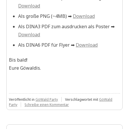
Download
Als große PNG (~4MB) ➡
Download
Als DINA3 PDF zum ausdrucken als Poster ➡
Download
Als DINA6 PDF für Flyer ➡
Download
Bis bald!
Eure Göwaldis.
Veröffentlicht in
GöWald Party
Verschlagwortet mit
GöWald
zu
Party
Schreibe einen Kommentar
Party-
Motto:
check!
Termin: