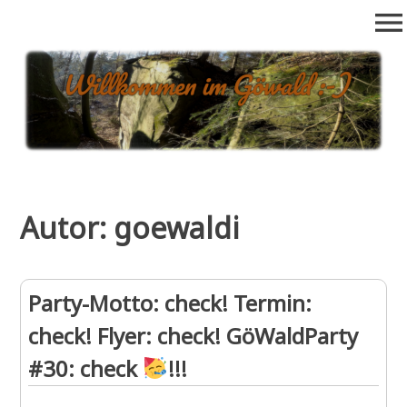
Zum
menu
Inhalt
springen
goewald.de
Alles rund ums Draussenklettern im Göttinger Wald: Bouldern,
Seilklettern, Neuerschließungen, Boulder-Datenbank, etc….
Autor:
goewaldi
Party-Motto: check! Termin:
check! Flyer: check! GöWaldParty
#30: check
!!!