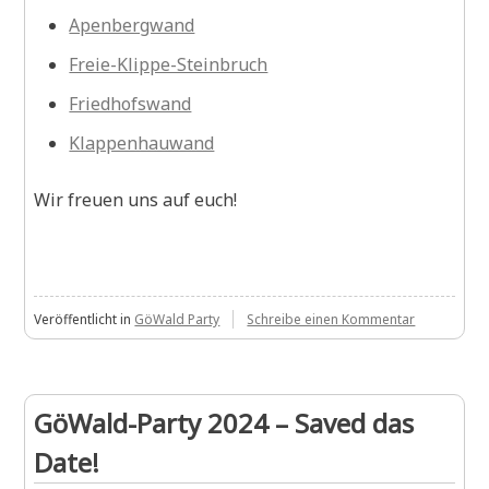
Apenbergwand
Freie-Klippe-Steinbruch
Friedhofswand
Klappenhauwand
Wir freuen uns auf euch!
zu
Veröffentlicht in
GöWald Party
Schreibe einen Kommentar
Wir
laden
ein:
GÖlympia
GöWald-Party 2024 – Saved das
/
Göttinger-
Date!
Wald-
Party