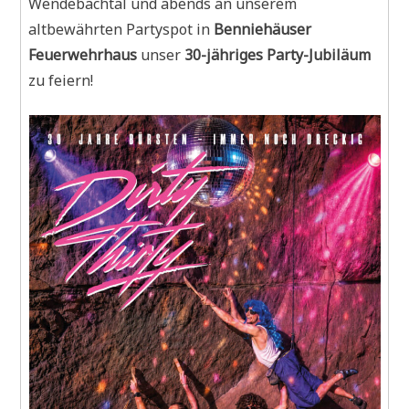
Wendebachtal und abends an unserem
altbewährten Partyspot in
Benniehäuser
Feuerwehrhaus
unser
30-jähriges Party-Jubiläum
zu feiern!