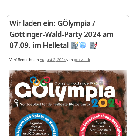
the
date:
GöWald-
Wir laden ein: GÖlympia /
Party
2025
Göttinger-Wald-Party 2024 am
am
13.09.
07.09. im Helletal
Veröffentlicht am
August 2, 2024
von
goewaldi