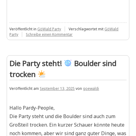
Veröffentlicht in
GöWald Party
Verschlagwortet mit
GöWald
zu
Party
Schreibe einen Kommentar
Es
braut
sich
mal
Die Party steht!
Boulder sind
wieder
etwas
trocken
zusammen
im
GöWald…
Veröffentlicht am
September 13, 2025
von
goewaldi
Hallo Pardy-People,
Die Party steht und die Boulder sind auch zum
Großteil trocken. Ein kurzer Schauer könnte heute
noch kommen, aber wir sind ganz guter Dinge, was