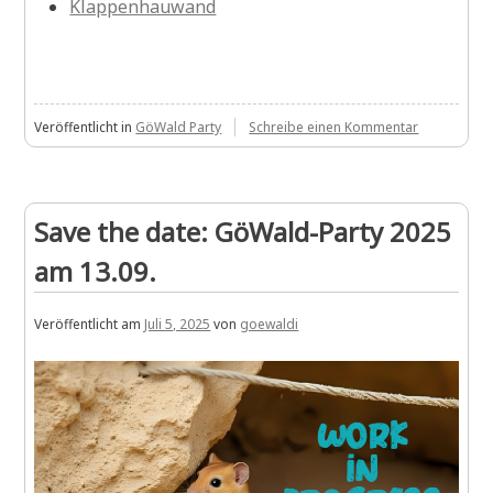
Klappenhauwand
zu
Veröffentlicht in
GöWald Party
Schreibe einen Kommentar
GöWald-
Party
2025
am
Save the date: GöWald-Party 2025
13.09.
im
am 13.09.
Helletal
/
Benniehaus
Veröffentlicht am
Juli 5, 2025
von
goewaldi