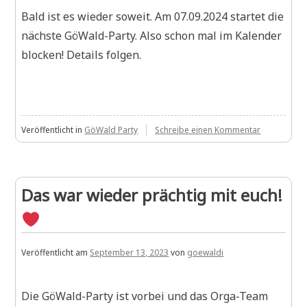
Bald ist es wieder soweit. Am 07.09.2024 startet die
nächste GöWald-Party. Also schon mal im Kalender
blocken! Details folgen.
zu
Veröffentlicht in
GöWald Party
Schreibe einen Kommentar
GöWald-
Party
2024
–
Das war wieder prächtig mit euch!
Saved
das
Date!
Veröffentlicht am
September 13, 2023
von
goewaldi
Die GöWald-Party ist vorbei und das Orga-Team