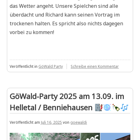
das Wetter angeht. Unsere Spielchen sind alle
überdacht und Richard kann seinen Vortrag im
trockenen halten. Es spricht also nichts dagegen
vorbei zu kommen!
zu
Veröffentlicht in
GöWald Party
Schreibe einen Kommentar
Die
Party
steht!
GöWald-Party 2025 am 13.09. im
Boulder
sind
Helletal / Benniehausen
trocken
Veröffentlicht am
Juli 16, 2025
von
goewaldi