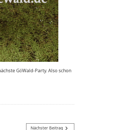
 nächste GöWald-Party. Also schon
navigate_next
Nächster Beitrag