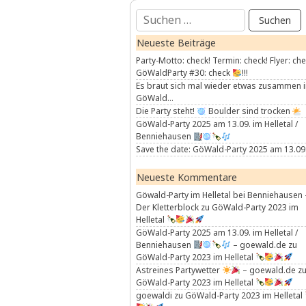
Suchen
nach:
Neueste Beiträge
Party-Motto: check! Termin: check! Flyer: che
GöWaldParty #30: check
!!!
Es braut sich mal wieder etwas zusammen 
GöWald…
Die Party steht!
Boulder sind trocken
GöWald-Party 2025 am 13.09. im Helletal /
Benniehausen
Save the date: GöWald-Party 2025 am 13.09
Neueste Kommentare
Göwald-Party im Helletal bei Benniehausen 
Der Kletterblock
zu
GöWald-Party 2023 im
Helletal
GöWald-Party 2025 am 13.09. im Helletal /
Benniehausen
– goewald.de
zu
GöWald-Party 2023 im Helletal
Astreines Partywetter
– goewald.de
z
GöWald-Party 2023 im Helletal
goewaldi
zu
GöWald-Party 2023 im Helletal