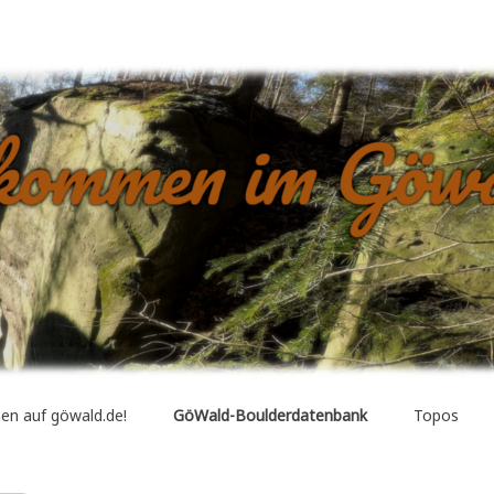
dern, Seilklettern, Neuerschließungen, Boulder-Datenbank, etc….
en auf göwald.de!
GöWald-Boulderdatenbank
Topos