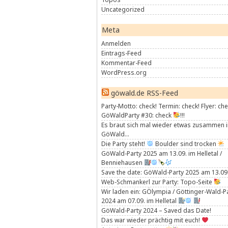
Uncategorized
Meta
Anmelden
Eintrags-Feed
Kommentar-Feed
WordPress.org
göwald.de RSS-Feed
Party-Motto: check! Termin: check! Flyer: che
GöWaldParty #30: check
!!!
Es braut sich mal wieder etwas zusammen 
GöWald…
Die Party steht!
Boulder sind trocken
GöWald-Party 2025 am 13.09. im Helletal /
Benniehausen
Save the date: GöWald-Party 2025 am 13.09
Web-Schmankerl zur Party: Topo-Seite
Wir laden ein: GÖlympia / Göttinger-Wald-P
2024 am 07.09. im Helletal
GöWald-Party 2024 – Saved das Date!
Das war wieder prächtig mit euch!