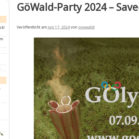
GöWald-Party 2024 – Save
Veröffentlicht am
Juni 17, 2024
von
goewaldi
ck!
im
.
-
u