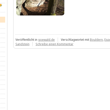
Veröffentlicht in
goewald.de
Verschlagwortet mit
Bouldern
,
Esp
zu
Sandstein
Schreibe einen Kommentar
Mal
ne
kleine
Gallerie