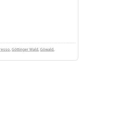
resso
,
Göttinger Wald
,
Göwald
,