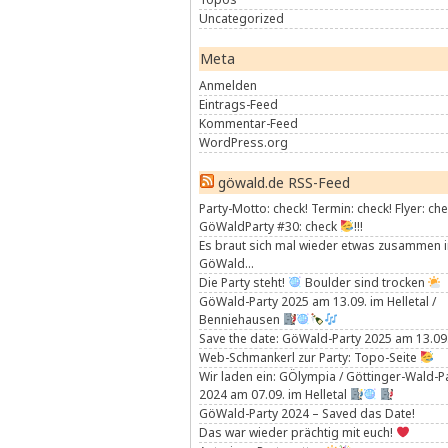
Uncategorized
Meta
Anmelden
Eintrags-Feed
Kommentar-Feed
WordPress.org
göwald.de RSS-Feed
Party-Motto: check! Termin: check! Flyer: che
GöWaldParty #30: check
!!!
Es braut sich mal wieder etwas zusammen 
GöWald…
Die Party steht!
Boulder sind trocken
GöWald-Party 2025 am 13.09. im Helletal /
Benniehausen
Save the date: GöWald-Party 2025 am 13.09
Web-Schmankerl zur Party: Topo-Seite
Wir laden ein: GÖlympia / Göttinger-Wald-P
2024 am 07.09. im Helletal
GöWald-Party 2024 – Saved das Date!
Das war wieder prächtig mit euch!