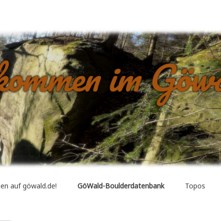
dern, Seilklettern, Neuerschließungen, Boulder-Datenbank, etc….
en auf göwald.de!
GöWald-Boulderdatenbank
Topos