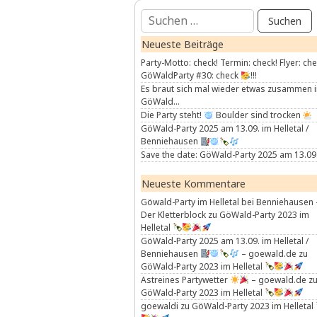
Suchen
nach:
Neueste Beiträge
Party-Motto: check! Termin: check! Flyer: che
GöWaldParty #30: check
!!!
Es braut sich mal wieder etwas zusammen 
GöWald…
Die Party steht!
Boulder sind trocken
GöWald-Party 2025 am 13.09. im Helletal /
Benniehausen
Save the date: GöWald-Party 2025 am 13.09
Neueste Kommentare
Göwald-Party im Helletal bei Benniehausen 
Der Kletterblock
zu
GöWald-Party 2023 im
Helletal
GöWald-Party 2025 am 13.09. im Helletal /
Benniehausen
– goewald.de
zu
GöWald-Party 2023 im Helletal
Astreines Partywetter
– goewald.de
z
GöWald-Party 2023 im Helletal
goewaldi
zu
GöWald-Party 2023 im Helletal