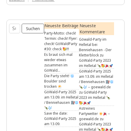
Für
den
GöWald
gibt
Suchen
Neueste Beiträge
Neueste
es
nach:
nun
Kommentare
Party-Motto: check!
einen
Termin: check! Flyer:
Göwald-Party im
Boulderkalender
check! GöWaldParty
Helletal bei
#30: check
!!!
Benniehausen - Der
Es braut sich mal
Kletterblock
zu
wieder etwas
GöWald-Party 2023
zusammen im
im Helletal
GöWald…
GöWald-Party 2025
Die Party steht!
am 13.09. im Helletal
Boulder sind
/ Benniehausen
trocken
– goewald.de
GöWald-Party 2025
zu
GöWald-Party
am 13.09. im Helletal
2023 im Helletal
/ Benniehausen
Astreines
Save the date:
Partywetter
–
GöWald-Party 2025
goewald.de
zu
am 13.09.
GöWald-Party 2023
im Helletal