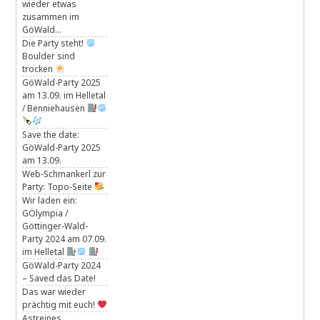
wieder etwas
zusammen im
GöWald…
Die Party steht!
Boulder sind
trocken
GöWald-Party 2025
am 13.09. im Helletal
/ Benniehausen
Save the date:
GöWald-Party 2025
am 13.09.
Web-Schmankerl zur
Party: Topo-Seite
Wir laden ein:
GÖlympia /
Göttinger-Wald-
Party 2024 am 07.09.
im Helletal
GöWald-Party 2024
– Saved das Date!
Das war wieder
prächtig mit euch!
Astreines