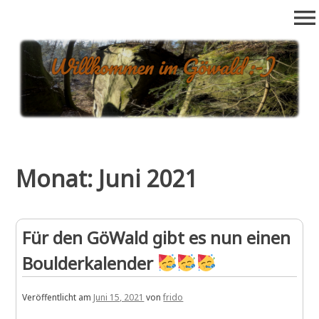
Zum
menu
Inhalt
springen
goewald.de
Alles rund ums Draussenklettern im Göttinger Wald: Bouldern,
Seilklettern, Neuerschließungen, Boulder-Datenbank, etc….
Monat:
Juni 2021
Für den GöWald gibt es nun einen
Boulderkalender
Veröffentlicht am
Juni 15, 2021
von
frido