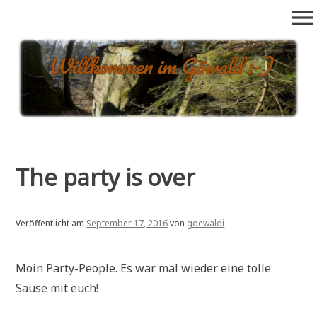
Zum
menu
Inhalt
springen
goewald.de
Alles rund ums Draussenklettern im Göttinger Wald: Bouldern,
Seilklettern, Neuerschließungen, Boulder-Datenbank, etc….
The party is over
Veröffentlicht am
September 17, 2016
von
goewaldi
Moin Party-People. Es war mal wieder eine tolle
Sause mit euch!