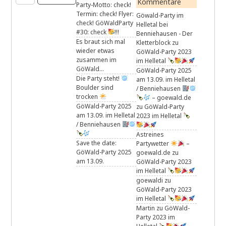
Kommentare
Party-Motto: check!
Termin: check! Flyer:
Göwald-Party im
check! GöWaldParty
Helletal bei
#30: check
!!!
Benniehausen - Der
Es braut sich mal
Kletterblock
zu
wieder etwas
GöWald-Party 2023
zusammen im
im Helletal
GöWald…
GöWald-Party 2025
Die Party steht!
am 13.09. im Helletal
Boulder sind
/ Benniehausen
trocken
– goewald.de
GöWald-Party 2025
zu
GöWald-Party
am 13.09. im Helletal
2023 im Helletal
/ Benniehausen
Astreines
Save the date:
Partywetter
–
GöWald-Party 2025
goewald.de
zu
am 13.09.
GöWald-Party 2023
im Helletal
goewaldi
zu
GöWald-Party 2023
im Helletal
Martin
zu
GöWald-
Party 2023 im